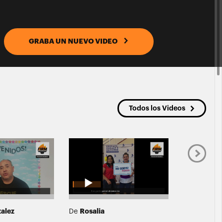
GRABA UN NUEVO VIDEO
Todos los Videos
zalez
Rosalia
Ana B- 
De
De