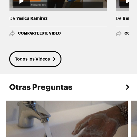
Yesica Ramirez
Bertha
De
De
COMPARTE ESTE VIDEO
COMPA
Todos los Videos
Otras Preguntas