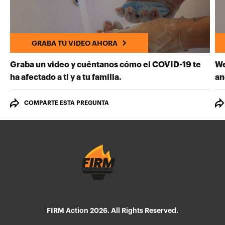
GRABA TU VIDEO AHORA
Graba un video y cuéntanos cómo el COVID-19 te
We
GRABA TU VIDEO AHORA
ha afectado a ti y a tu familia.
an
COMPARTE ESTA PREGUNTA
FIRM Action 2026. All Rights Reserved.