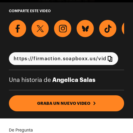
Una historia de Angelica Salas
COMPARTE ESTE VIDEO
Angelica Salas
Una historia de
GRABA UN NUEVO VIDEO
De Pregunta